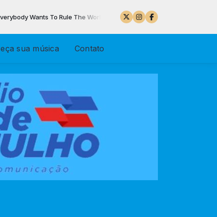
rybody Wants To Rule The World
eça sua música
Contato