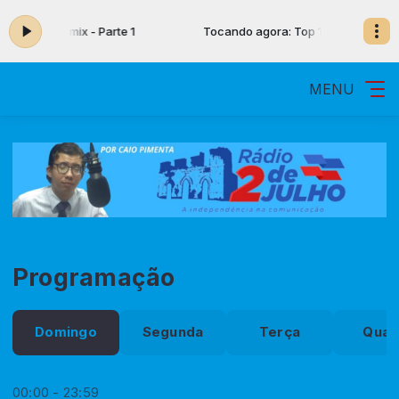
ra: Top 10 mix - Parte 1
Tocando agora: Top 10 mix - Parte 1
MENU
Programação
Domingo
Segunda
Terça
Quar
00:00 - 23:59