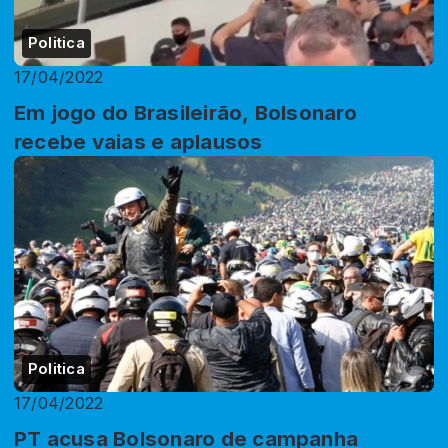
Politica
17/04/2022
Em jogo do Brasileirão, Bolsonaro
recebe vaias e aplausos
Politica
17/04/2022
PT acusa Bolsonaro de campanha